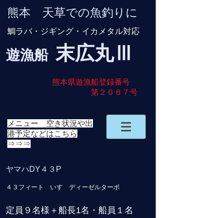
熊本 天草での魚釣りに
鯛ラバ・ジギング・イカメタル対応
末広
丸Ⅲ
遊漁船
​
熊本県遊漁船登録番号
第２０６７号
メニュー 空き状況や出
港予定などはこちら
⇒⇒⇒
ヤマハDY４３P
４３フィート いすゞディーゼルターボ
定員９名様＋船長1名・船員１名