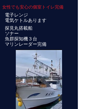
女性でも安心の個室トイレ完備
電子レンジ
​電気ケトルあります
探見丸搭載船
ソナー
魚群探知機３台
​マリンレーダー完備